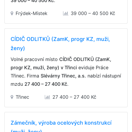
39 000 – 40 500 Kč
.
Frýdek-Místek
39 000 – 40 500 Kč
CÍDIČ ODLITKŮ (ZamK, progr KZ, muži,
ženy)
Volné pracovní místo
CÍDIČ ODLITKŮ (ZamK,
progr KZ, muži, ženy)
v Třinci
eviduje Práce
Třinec. Firma
Slévárny Třinec, a.s.
nabízí nástupní
mzdu
27 400 – 27 400 Kč
.
Třinec
27 400 – 27 400 Kč
Zámečník, výroba ocelových konstrukcí
(muži, ženy)