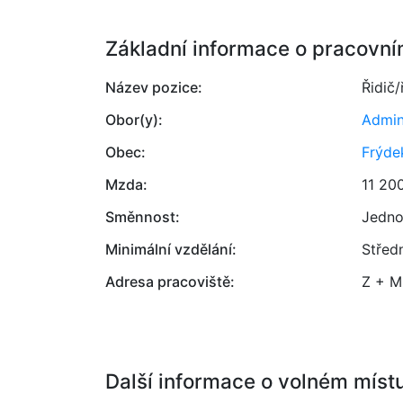
Základní informace o pracovní
Název pozice:
Řidič
Obor(y):
Admin
Obec:
Frýde
Mzda:
11 20
Směnnost:
Jedno
Minimální vzdělání:
Střed
Adresa pracoviště:
Z + M 
Další informace o volném míst