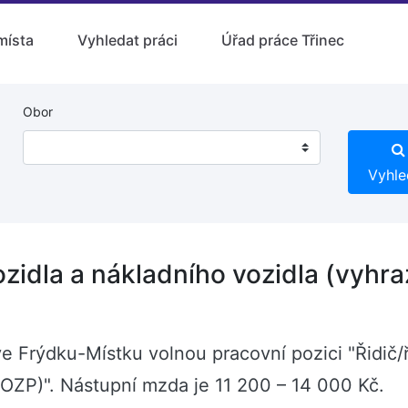
místa
Vyhledat práci
Úřad práce Třinec
Obor
Vyhle
ozidla a nákladního vozidla (vyhr
í ve Frýdku-Místku volnou pracovní pozici "Řidič/
 OZP)". Nástupní mzda je 11 200 – 14 000 Kč.