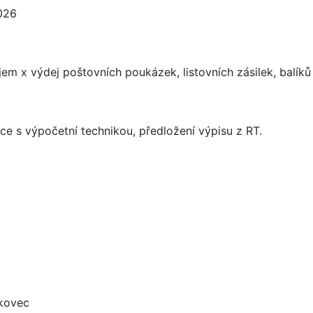
026
jem x výdej poštovních poukázek, listovních zásilek, balíků
áce s výpočetní technikou, předložení výpisu z RT.
skovec