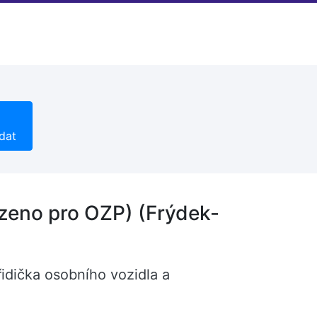
dat
azeno pro OZP) (Frýdek-
řidička osobního vozidla a