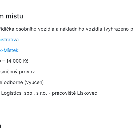
m místu
/řidička osobního vozidla a nákladního vozidla (vyhrazeno 
istrativa
k-Místek
0 – 14 000 Kč
směnný provoz
ní odborné (vyučen)
Logistics, spol. s r.o. - pracoviště Lískovec
u