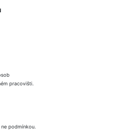
u
osob
ném pracovišti.
, ne podmínkou.