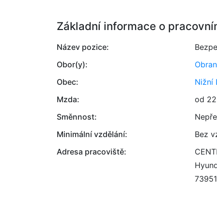
Základní informace o pracovní
Název pozice:
Bezpe
Obor(y):
Obran
Obec:
Nižní
Mzda:
od 22
Směnnost:
Nepře
Minimální vzdělání:
Bez v
Adresa pracoviště:
CENTR
Hyund
73951