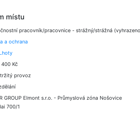
m místu
čnostní pracovník/pracovnice - strážný/strážná (vyhrazen
a a ochrana
 Lhoty
 400 Kč
tržitý provoz
zdělání
 GROUP Elmont s.r.o. - Průmyslová zóna Nošovice
ai 700/1