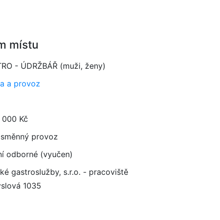
m místu
RO - ÚDRŽBÁŘ (muži, ženy)
a a provoz
 000 Kč
směnný provoz
ní odborné (vyučen)
ké gastroslužby, s.r.o. - pracoviště
slová 1035