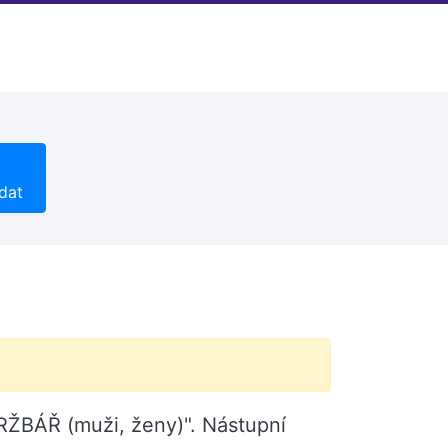
dat
DRŽBÁŘ (muži, ženy)". Nástupní