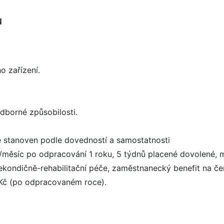
u
o zařízení.
dborné způsobilosti.
de stanoven podle dovedností a samostatnosti
 Kč/měsíc po odpracování 1 roku, 5 týdnů placené dovolené
ekondičně-rehabilitační péče, zaměstnanecký benefit na čer
 Kč (po odpracovaném roce).