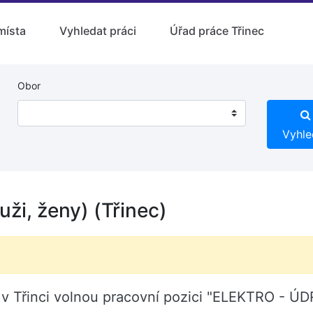
místa
Vyhledat práci
Úřad práce Třinec
Obor
Vyhle
i, ženy) (Třinec)
zí v Třinci volnou pracovní pozici "ELEKTRO - Ú