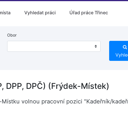
místa
Vyhledat práci
Úřad práce Třinec
Obor
Vyhle
, DPP, DPČ) (Frýdek-Místek)
u-Místku volnou pracovní pozici "Kadeřník/kade