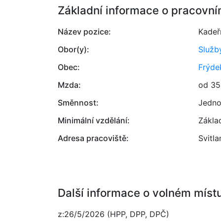
Základní informace o pracovní
Název pozice:
Kadeř
Obor(y):
Služb
Obec:
Frýde
Mzda:
od 35
Směnnost:
Jedno
Minimální vzdělání:
Zákla
Adresa pracoviště:
Svitl
Další informace o volném míst
z:26/5/2026 (HPP, DPP, DPČ)