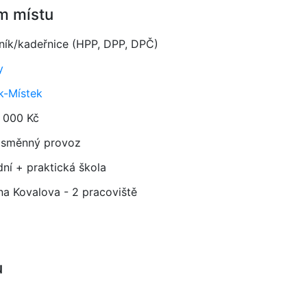
m místu
ník/kadeřnice (HPP, DPP, DPČ)
y
k-Místek
 000 Kč
směnný provoz
dní + praktická škola
ana Kovalova - 2 pracoviště
u