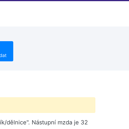
dat
ík/dělnice". Nástupní mzda je 32