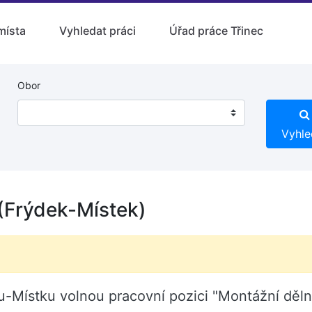
místa
Vyhledat práci
Úřad práce Třinec
Obor
Vyhle
 (Frýdek-Místek)
u-Místku volnou pracovní pozici "Montážní děln