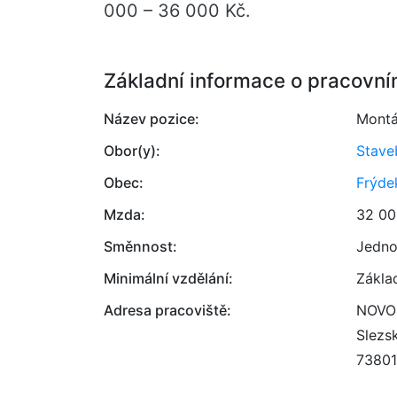
000 – 36 000 Kč.
Základní informace o pracovní
Název pozice:
Montá
Obor(y):
Stave
Obec:
Frýde
Mzda:
32 00
Směnnost:
Jedno
Minimální vzdělání:
Zákla
Adresa pracoviště:
NOVOB
Slezs
73801