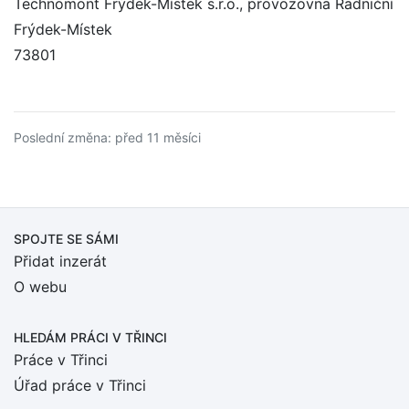
Technomont Frýdek-Místek s.r.o., provozovna Radniční
Frýdek-Místek
73801
Poslední změna: před 11 měsíci
SPOJTE SE SÁMI
Přidat inzerát
O webu
HLEDÁM PRÁCI
V TŘINCI
Práce v Třinci
Úřad práce v Třinci