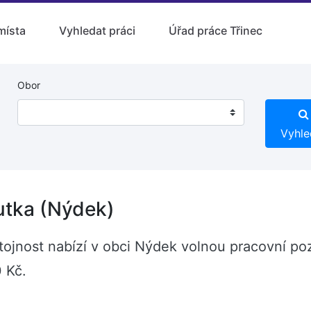
místa
Vyhledat práci
Úřad práce Třinec
Obor
Vyhle
utka (Nýdek)
nost nabízí v obci Nýdek volnou pracovní pozic
 Kč.