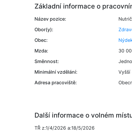
Základní informace o pracovní
Název pozice:
Nutri
Obor(y):
Zdrav
Obec:
Nýde
Mzda:
30 00
Směnnost:
Jedno
Minimální vzdělání:
Vyšší
Adresa pracoviště:
Obecn
Další informace o volném míst
TŘ z:1/4/2026 a:18/5/2026