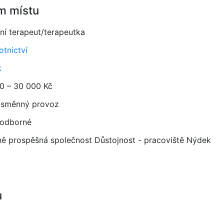
m místu
ční terapeut/terapeutka
otnictví
k
0 – 30 000 Kč
směnný provoz
 odborné
ě prospěšná společnost Důstojnost - pracoviště Nýdek
u