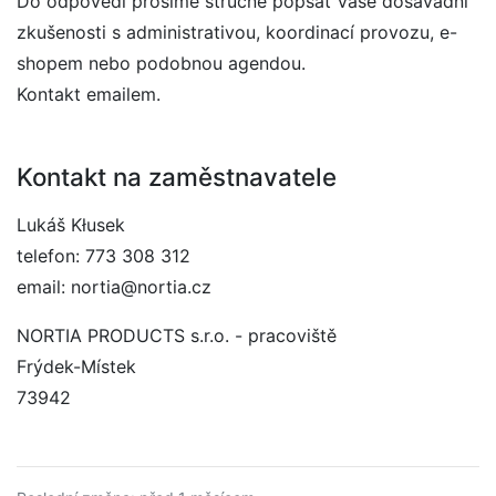
Do odpovědi prosíme stručně popsat Vaše dosavadní
zkušenosti s administrativou, koordinací provozu, e-
shopem nebo podobnou agendou.
Kontakt emailem.
Kontakt na zaměstnavatele
Lukáš Kłusek
telefon: 773 308 312
email: nortia@nortia.cz
NORTIA PRODUCTS s.r.o. - pracoviště
Frýdek-Místek
73942