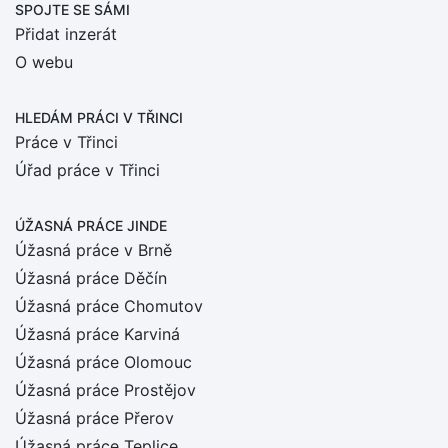
SPOJTE SE SÁMI
Přidat inzerát
O webu
HLEDÁM PRÁCI
V TŘINCI
Práce v Třinci
Úřad práce v Třinci
ÚŽASNÁ PRÁCE JINDE
Úžasná práce v Brně
Úžasná práce Děčín
Úžasná práce Chomutov
Úžasná práce Karviná
Úžasná práce Olomouc
Úžasná práce Prostějov
Úžasná práce Přerov
Úžasná práce Teplice