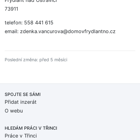
Frýdlant nad Ostravicí
73911
telefon: 558 441 615
email: zdenka.vancurova@domovfrydlantno.cz
Poslední změna: před 5 měsíci
SPOJTE SE SÁMI
Přidat inzerát
O webu
HLEDÁM PRÁCI
V TŘINCI
Práce v Třinci