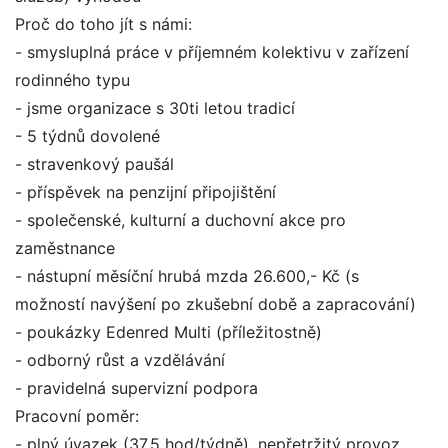
Proč do toho jít s námi:
- smysluplná práce v příjemném kolektivu v zařízení
rodinného typu
- jsme organizace s 30ti letou tradicí
- 5 týdnů dovolené
- stravenkový paušál
- příspěvek na penzijní připojištění
- společenské, kulturní a duchovní akce pro
zaměstnance
- nástupní měsíční hrubá mzda 26.600,- Kč (s
možností navýšení po zkušební době a zapracování)
- poukázky Edenred Multi (příležitostně)
- odborný růst a vzdělávání
- pravidelná supervizní podpora
Pracovní poměr:
- plný úvazek (37,5 hod/týdně), nepřetržitý provoz