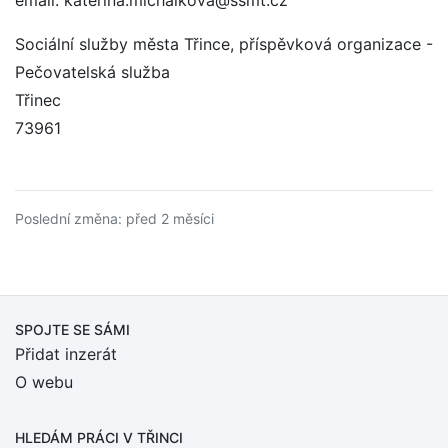
email: katerina.michalkova@ssmt.cz
Sociální služby města Třince, příspěvková organizace -
Pečovatelská služba
Třinec
73961
Poslední změna: před 2 měsíci
SPOJTE SE SÁMI
Přidat inzerát
O webu
HLEDÁM PRÁCI
V TŘINCI