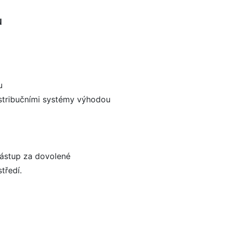
u
u
istribučními systémy výhodou
ástup za dovolené
tředí.