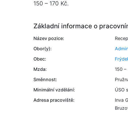
150 – 170 Kč.
Základní informace o pracovní
Název pozice:
Recep
Obor(y):
Admin
Obec:
Frýde
Mzda:
150 –
Směnnost:
Pružn
Minimální vzdělání:
ÚSO s
Adresa pracoviště:
Inva 
Bruzo