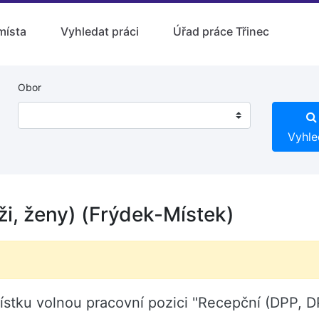
místa
Vyhledat práci
Úřad práce Třinec
Obor
Vyhle
i, ženy) (Frýdek-Místek)
ístku volnou pracovní pozici "Recepční (DPP, D