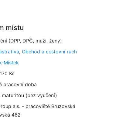
m místu
ční (DPP, DPČ, muži, ženy)
istrativa
,
Obchod a cestovní ruch
k-Místek
 170 Kč
á pracovní doba
 maturitou (bez vyučení)
Group a.s. - pracoviště Bruzovská
vská 462