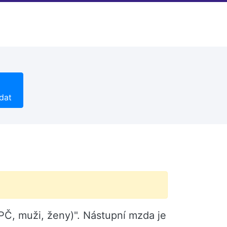
dat
PČ, muži, ženy)". Nástupní mzda je