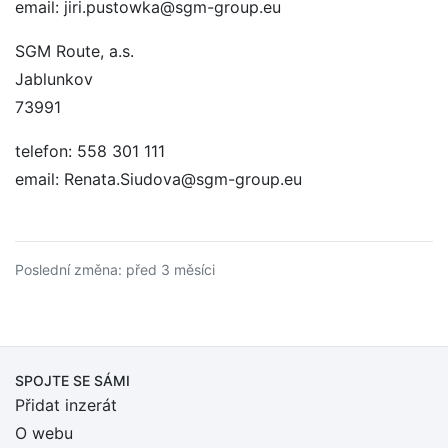
email: jiri.pustowka@sgm-group.eu
SGM Route, a.s.
Jablunkov
73991
telefon: 558 301 111
email: Renata.Siudova@sgm-group.eu
Poslední změna: před 3 měsíci
SPOJTE SE SÁMI
Přidat inzerát
O webu