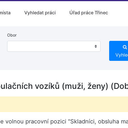
místa
Vyhledat práci
Úřad práce Třinec
Obor
Vyhle
ulačních vozíků (muži, ženy) (Dob
ice volnou pracovní pozici "Skladníci, obsluha m