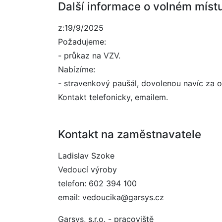
Další informace o volném míst
z:19/9/2025
Požadujeme:
- průkaz na VZV.
Nabízíme:
- stravenkový paušál, dovolenou navíc za 
Kontakt telefonicky, emailem.
Kontakt na zaměstnavatele
Ladislav Szoke
Vedoucí výroby
telefon: 602 394 100
email: vedoucika@garsys.cz
Garsys, s.r.o. - pracoviště