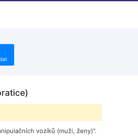
dat
ratice)
anipulačních vozíků (muži, ženy)".