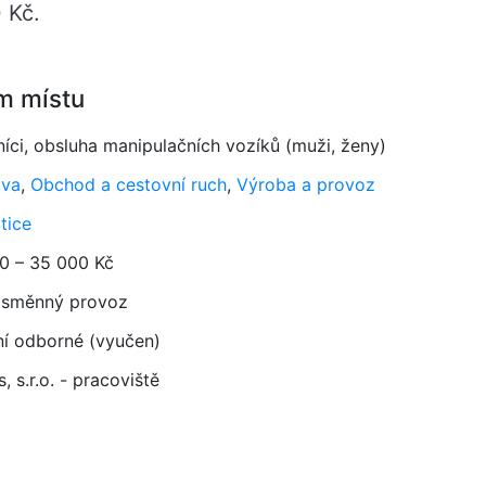
 Kč.
m místu
níci, obsluha manipulačních vozíků (muži, ženy)
ava
,
Obchod a cestovní ruch
,
Výroba a provoz
tice
0 – 35 000 Kč
směnný provoz
ní odborné (vyučen)
, s.r.o. - pracoviště