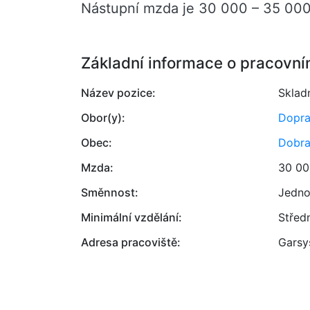
Nástupní mzda je 30 000 – 35 000
Základní informace o pracovní
Název pozice:
Sklad
Obor(y):
Dopr
Obec:
Dobra
Mzda:
30 00
Směnnost:
Jedno
Minimální vzdělání:
Střed
Adresa pracoviště:
Garsys