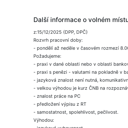
Další informace o volném míst
z:15/12/2025 (DPP, DPČ)
Rozvrh pracovní doby:
- pondělí až neděle v časovém rozmezí 8.00
Požadujeme:
- praxi v dané oblasti nebo v oblasti banko
- praxi s penězi - valutami na pokladně v 
- jazyková znalost není nutná, komunikativ
- velkou výhodou je kurz ČNB na rozpozná
- znalost práce na PC
- předložení výpisu z RT
- samostatnost, spolehlivost, pečlivost.
Výhodou: