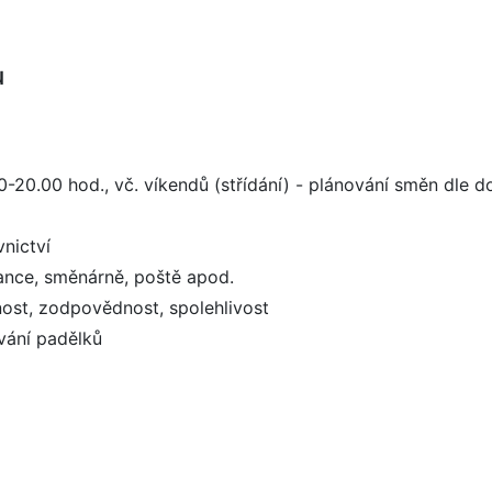
u
-20.00 hod., vč. víkendů (střídání) - plánování směn dle d
vnictví
bance, směnárně, poště apod.
nost, zodpovědnost, spolehlivost
vání padělků