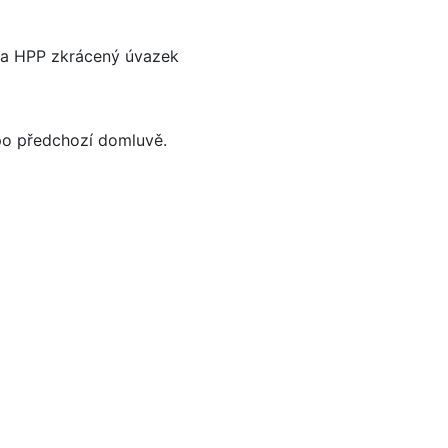
na HPP zkrácený úvazek
po předchozí domluvě.