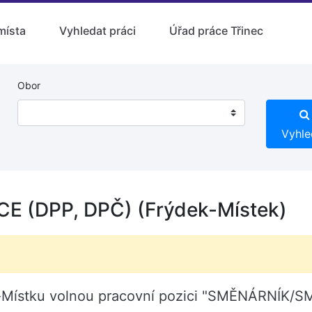
místa
Vyhledat práci
Úřad práce Třinec
Obor
Vyhle
 (DPP, DPČ) (Frýdek-Místek)
dku-Místku volnou pracovní pozici "SMĚNÁRNÍK/