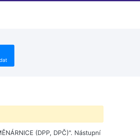
dat
SMĚNÁRNICE (DPP, DPČ)". Nástupní