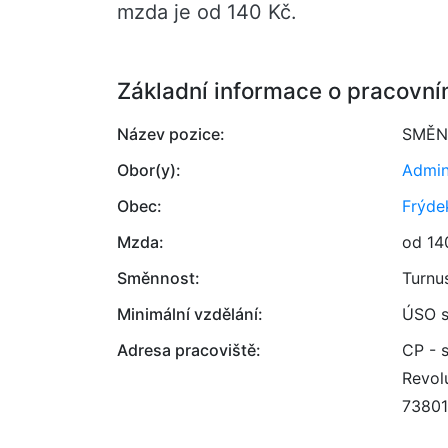
mzda je od 140 Kč.
Základní informace o pracovní
Název pozice:
SMĚN
Obor(y):
Admin
Obec:
Frýde
Mzda:
od 14
Směnnost:
Turnu
Minimální vzdělání:
ÚSO s
Adresa pracoviště:
CP - s
Revol
73801