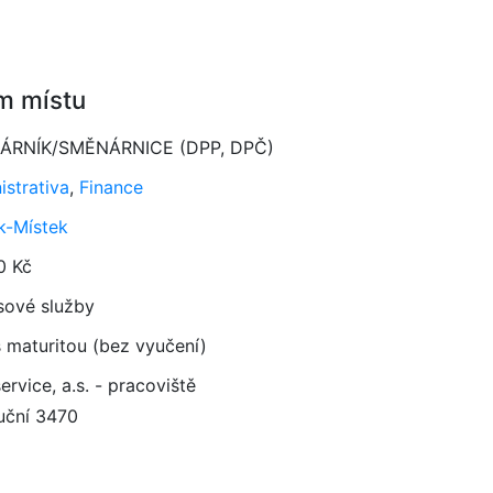
m místu
ÁRNÍK/SMĚNÁRNICE (DPP, DPČ)
istrativa
,
Finance
k-Místek
0 Kč
sové služby
 maturitou (bez vyučení)
ervice, a.s. - pracoviště
uční 3470