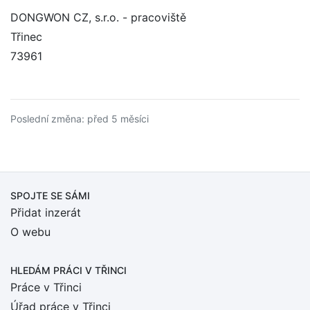
DONGWON CZ, s.r.o. - pracoviště
Třinec
73961
Poslední změna: před 5 měsíci
SPOJTE SE SÁMI
Přidat inzerát
O webu
HLEDÁM PRÁCI
V TŘINCI
Práce v Třinci
Úřad práce v Třinci