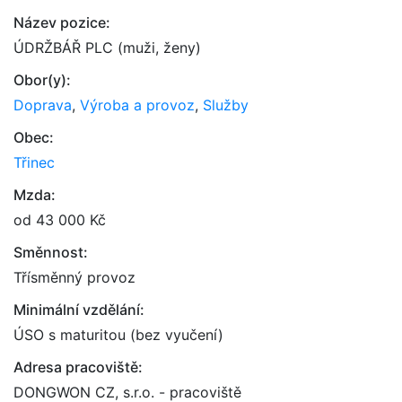
Název pozice:
ÚDRŽBÁŘ PLC (muži, ženy)
Obor(y):
Doprava
,
Výroba a provoz
,
Služby
Obec:
Třinec
Mzda:
od 43 000 Kč
Směnnost:
Třísměnný provoz
Minimální vzdělání:
ÚSO s maturitou (bez vyučení)
Adresa pracoviště:
DONGWON CZ, s.r.o. - pracoviště