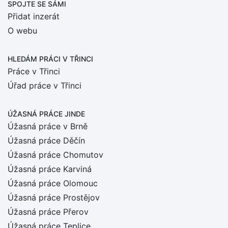
SPOJTE SE SÁMI
Přidat inzerát
O webu
HLEDÁM PRÁCI
V TŘINCI
Práce v Třinci
Úřad práce v Třinci
ÚŽASNÁ PRÁCE JINDE
Úžasná práce v Brně
Úžasná práce Děčín
Úžasná práce Chomutov
Úžasná práce Karviná
Úžasná práce Olomouc
Úžasná práce Prostějov
Úžasná práce Přerov
Úžasná práce Teplice