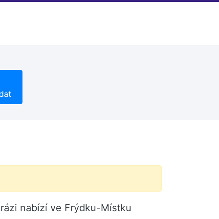
dat
rázi nabízí ve Frýdku-Místku