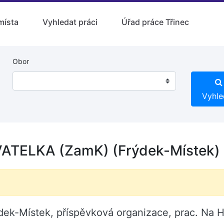
místa
Vyhledat práci
Úřad práce Třinec
Obor
Vyhle
TELKA (ZamK) (Frýdek-Místek)
dek-Místek, příspěvková organizace, prac. Na H