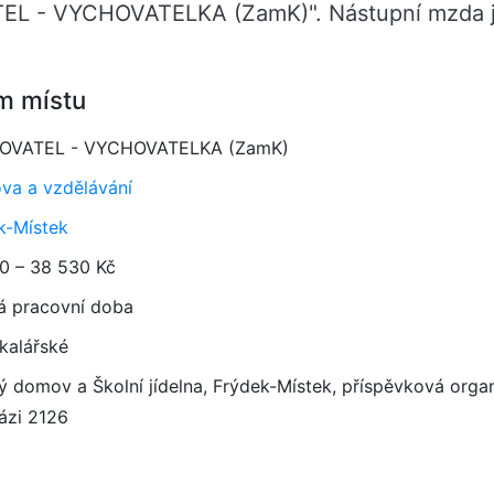
TEL - VYCHOVATELKA (ZamK)". Nástupní mzda j
m místu
OVATEL - VYCHOVATELKA (ZamK)
va a vzdělávání
k-Místek
0 – 38 530 Kč
á pracovní doba
kalářské
ý domov a Školní jídelna, Frýdek-Místek, příspěvková orga
ázi 2126