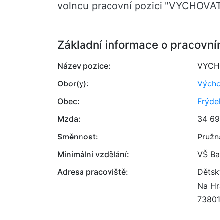
volnou pracovní pozici "VYCHOVA
Základní informace o pracovní
Název pozice:
VYCH
Obor(y):
Výcho
Obec:
Frýde
Mzda:
34 69
Směnnost:
Pružn
Minimální vzdělání:
VŠ Ba
Adresa pracoviště:
Dětsk
Na Hr
73801