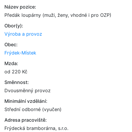
Název pozice:
Předák loupárny (muži, ženy, vhodné i pro OZP)
Obor(y):
Výroba a provoz
Obec:
Frýdek-Místek
Mzda:
od 220 Kč
Směnnost:
Dvousměnný provoz
Minimální vzdělání:
Střední odborné (vyučen)
Adresa pracoviště:
Frýdecká bramborárna, s.r.o.