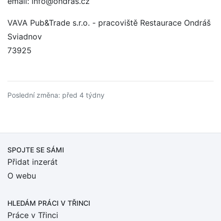
email: info@ondras.cz
VAVA Pub&Trade s.r.o. - pracoviště Restaurace Ondráš
Sviadnov
73925
Poslední změna: před 4 týdny
SPOJTE SE SÁMI
Přidat inzerát
O webu
HLEDÁM PRÁCI
V TŘINCI
Práce v Třinci