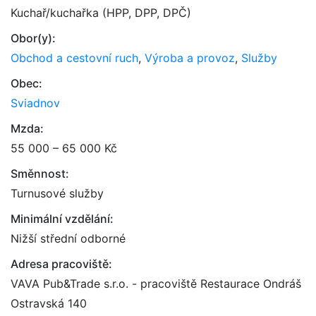
Kuchař/kuchařka (HPP, DPP, DPČ)
Obor(y):
Obchod a cestovní ruch
,
Výroba a provoz
,
Služby
Obec:
Sviadnov
Mzda:
55 000 – 65 000 Kč
Směnnost:
Turnusové služby
Minimální vzdělání:
Nižší střední odborné
Adresa pracoviště:
VAVA Pub&Trade s.r.o. - pracoviště Restaurace Ondráš
Ostravská 140