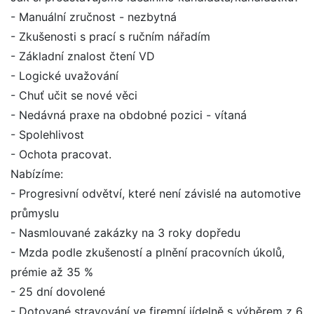
- Manuální zručnost - nezbytná
- Zkušenosti s prací s ručním nářadím
- Základní znalost čtení VD
- Logické uvažování
- Chuť učit se nové věci
- Nedávná praxe na obdobné pozici - vítaná
- Spolehlivost
- Ochota pracovat.
Nabízíme:
- Progresivní odvětví, které není závislé na automotive
průmyslu
- Nasmlouvané zakázky na 3 roky dopředu
- Mzda podle zkušeností a plnění pracovních úkolů,
prémie až 35 %
- 25 dní dovolené
- Dotované stravování ve firemní jídelně s výběrem z 6