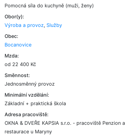
Pomocná síla do kuchyně (muži, ženy)
Obor(y):
Výroba a provoz
,
Služby
Obec:
Bocanovice
Mzda:
od 22 400 Kč
Směnnost:
Jednosměnný provoz
Minimální vzdělání:
Základní + praktická škola
Adresa pracoviště:
OKNA & DVEŘE KAPSIA s.r.o. - pracoviště Penzion a
restaurace u Maryny