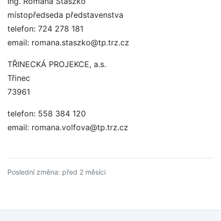
Ing. Romana Staszko
místopředseda představenstva
telefon: 724 278 181
email: romana.staszko@tp.trz.cz
TŘINECKÁ PROJEKCE, a.s.
Třinec
73961
telefon: 558 384 120
email: romana.volfova@tp.trz.cz
Poslední změna: před 2 měsíci