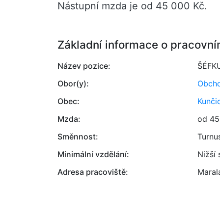
Nástupní mzda je od 45 000 Kč.
Základní informace o pracovní
Název pozice:
ŠÉFK
Obor(y):
Obcho
Obec:
Kunči
Mzda:
od 45
Směnnost:
Turnu
Minimální vzdělání:
Nižší
Adresa pracoviště:
Maralá