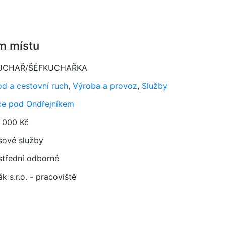
m místu
UCHAŘ/ŠÉFKUCHAŘKA
d a cestovní ruch
,
Výroba a provoz
,
Služby
ce pod Ondřejníkem
 000 Kč
sové služby
 střední odborné
k s.r.o. - pracoviště