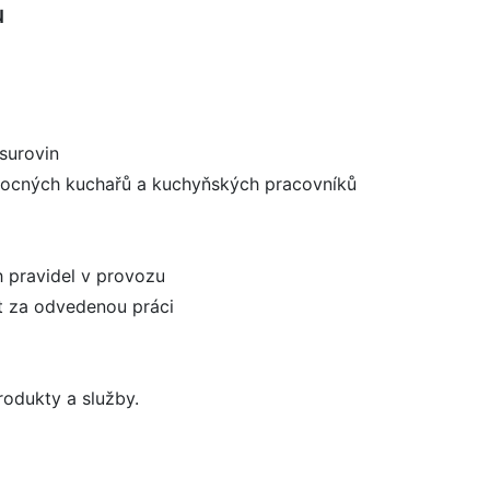
u
 surovin
mocných kuchařů a kuchyňských pracovníků
h pravidel v provozu
t za odvedenou práci
rodukty a služby.