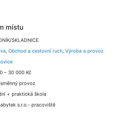
m místu
DNÍK/SKLADNICE
ava
,
Obchod a cestovní ruch
,
Výroba a provoz
ovice
0 – 30 000 Kč
směnný provoz
dní + praktická škola
abytek s.r.o.- pracoviště