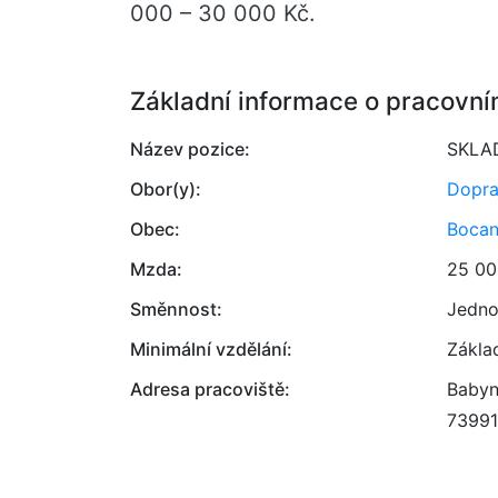
000 – 30 000 Kč.
Základní informace o pracovní
Název pozice:
SKLA
Obor(y):
Dopr
Obec:
Bocan
Mzda:
25 00
Směnnost:
Jedno
Minimální vzdělání:
Zákla
Adresa pracoviště:
Babyn
73991