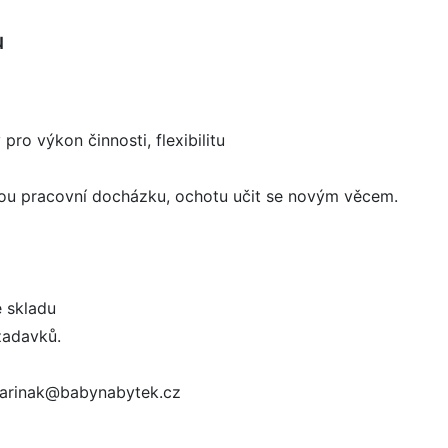
u
ro výkon činnosti, flexibilitu
nou pracovní docházku, ochotu učit se novým věcem.
e skladu
žadavků.
 marinak@babynabytek.cz