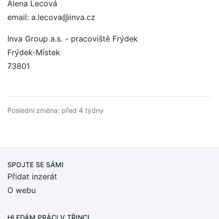
Alena Lecová
email: a.lecova@inva.cz
Inva Group a.s. - pracoviště Frýdek
Frýdek-Místek
73801
Poslední změna: před 4 týdny
SPOJTE SE SÁMI
Přidat inzerát
O webu
HLEDÁM PRÁCI
V TŘINCI