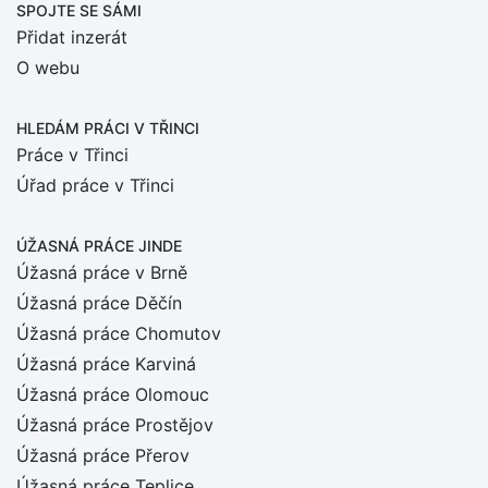
SPOJTE SE SÁMI
Přidat inzerát
O webu
HLEDÁM PRÁCI
V TŘINCI
Práce v Třinci
Úřad práce v Třinci
ÚŽASNÁ PRÁCE JINDE
Úžasná práce v Brně
Úžasná práce Děčín
Úžasná práce Chomutov
Úžasná práce Karviná
Úžasná práce Olomouc
Úžasná práce Prostějov
Úžasná práce Přerov
Úžasná práce Teplice