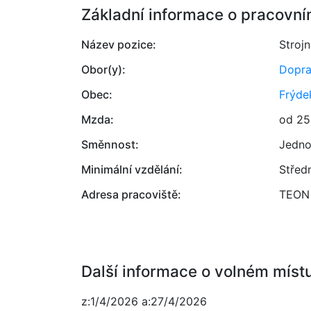
Základní informace o pracovní
Název pozice:
Strojn
Obor(y):
Dopr
Obec:
Frýde
Mzda:
od 25
Směnnost:
Jedno
Minimální vzdělání:
Střed
Adresa pracoviště:
TEON S
Další informace o volném míst
z:1/4/2026 a:27/4/2026