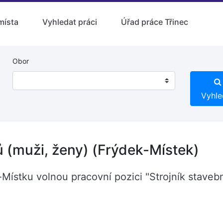
místa
Vyhledat práci
Úřad práce Třinec
Obor
Vyhle
jů (muži, ženy) (Frýdek-Místek)
Místku volnou pracovní pozici "Strojník stavebn