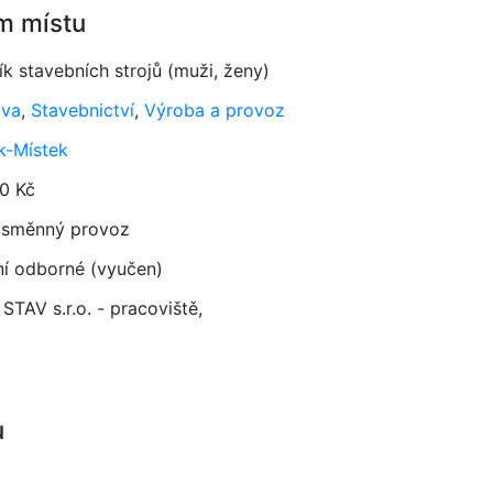
m místu
ík stavebních strojů (muži, ženy)
ava
,
Stavebnictví
,
Výroba a provoz
k-Místek
0 Kč
směnný provoz
ní odborné (vyučen)
TAV s.r.o. - pracoviště,
u