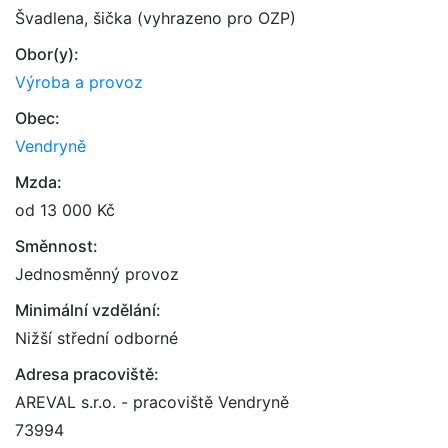
Švadlena, šička (vyhrazeno pro OZP)
Obor(y):
Výroba a provoz
Obec:
Vendryně
Mzda:
od 13 000 Kč
Směnnost:
Jednosměnný provoz
Minimální vzdělání:
Nižší střední odborné
Adresa pracoviště:
AREVAL s.r.o. - pracoviště Vendryně
73994