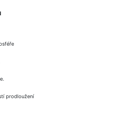
u
osféře
t
e.
tí prodloužení