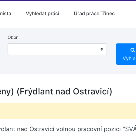
místa
Vyhledat práci
Úřad práce Třinec
Obor
Vyhle
y) (Frýdlant nad Ostravicí)
ýdlant nad Ostravicí volnou pracovní pozici "S