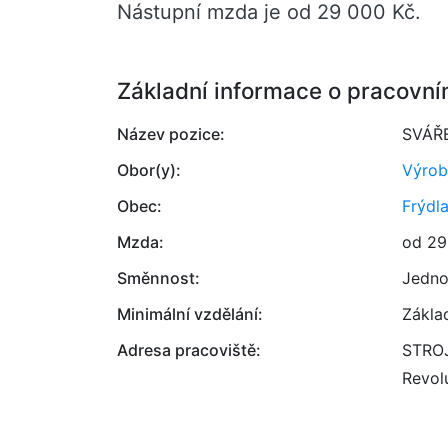
Nástupní mzda je od 29 000 Kč.
Základní informace o pracovní
Název pozice:
SVÁŘE
Obor(y):
Výrob
Obec:
Frýdla
Mzda:
od 29
Směnnost:
Jedno
Minimální vzdělání:
Zákla
Adresa pracoviště:
STROJ
Revol