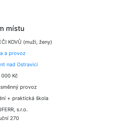
m místu
ČI KOVŮ (muži, ženy)
a a provoz
nt nad Ostravicí
 000 Kč
směnný provoz
dní + praktická škola
FERR, s.r.o.
uční 270