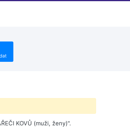
dat
VÁŘEČI KOVŮ (muži, ženy)".