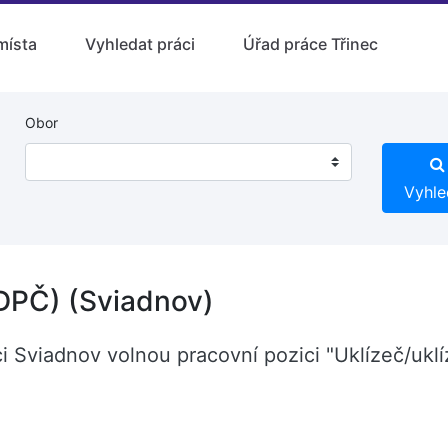
místa
Vyhledat práci
Úřad práce Třinec
Obor
Vyhle
 DPČ) (Sviadnov)
ci Sviadnov volnou pracovní pozici "Uklízeč/uk