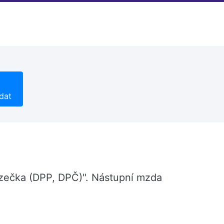
dat
lízečka (DPP, DPČ)". Nástupní mzda