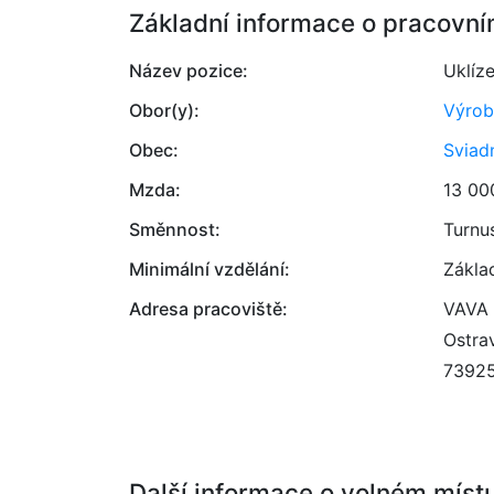
Základní informace o pracovní
Název pozice:
Uklíz
Obor(y):
Výrob
Obec:
Sviad
Mzda:
13 00
Směnnost:
Turnu
Minimální vzdělání:
Zákla
Adresa pracoviště:
VAVA 
Ostra
7392
Další informace o volném míst