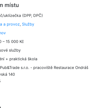
m místu
eč/uklízečka (DPP, DPČ)
a a provoz
,
Služby
nov
0 – 15 000 Kč
sové služby
dní + praktická škola
Pub&Trade s.r.o. - pracoviště Restaurace Ondráš
vská 140
5
u