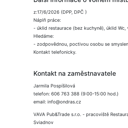
z:17/6/2026 (DPP, DPČ )
Náplň práce:
- úklid restaurace (bez kuchyně), úklid Wc, v
Hledáme:
- zodpovědnou, poctivou osobu se smyslem 
Kontakt telefonicky.
Kontakt na zaměstnavatele
Jarmila Pospíšilová
telefon: 606 763 388 (9:00-15:00 hod.)
email: info@ondras.cz
VAVA Pub&Trade s.r.o. - pracoviště Restau
Sviadnov